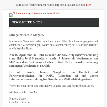
Wird diese Nachricht nicht richtig dargestellt, klicken Sie bitte
hier
.
NEWSLETTER 04|2026
Sehr geehrtes SUZ-Mitglied,
in unserem Newsletter geben wir Ihnen einen Überblick über vergangene und
anstehende Veranstaltungen, Neues aus Schmallenberg sowie aktuelle Termine
und hilfreiche Tipps.
Am 16. April fand im Hotel Deimann die SUZ-Mitgliederversammlung
statt.
Heinz-Josef Harnacke ist
nach 17 Jahren als Vorsitzender von
SUZ aus dem Amt ausgeschieden. Tobias Richter wurde einstimmig
zum neuen Vorsitzenden gewählt.
Es gibt darüber hinaus Neuigkeiten im Hinblick auf
Fördermöglichkeiten für KMU. Außerdem sei auf unsere
Informationsveranstaltung für Gründer am 29.04.2026 hingewiesen.
Wir wünschen Ihnen eine informative Lektüre und viel Freude beim Lesen.
Mit freundlichen Grüßen
Huberta Sasse
Geschäftsführerin